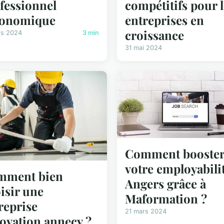
fessionnel
compétitifs pour l
gonomique
entreprises en
croissance
rs 2024
3 min
31 mai 2024
Comment booste
votre employabilit
mment bien
Angers grâce à
isir une
Maformation ?
reprise
21 mars 2024
ovation annecy ?