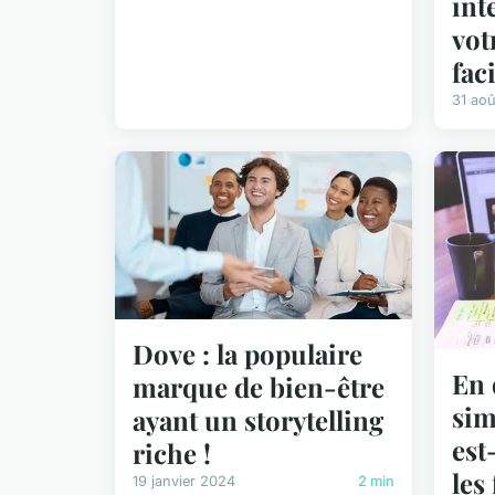
int
vot
faci
31 ao
Dove : la populaire
En 
marque de bien-être
sim
ayant un storytelling
est
riche !
les
19 janvier 2024
2 min