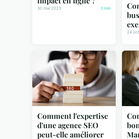
impact en ligne ?
Com
30 mai 2023
3 min
bus
exe
24 oc
Comment l'expertise
Com
d'une agence SEO
bon
peut-elle améliorer
Man