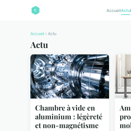
Accueil
Actu
Accueil
› Actu
Actu
Chambre à vide en
Amé
aluminium : légèreté
pro
et non-magnétisme
mob