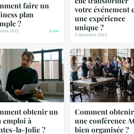
elle transformer
ment faire un
votre événement 
iness plan
une expérience
mple ?
unique ?
tobre 2022
8 min
5 décembre 2023
ment obtenir un
Comment obtenir
 emploi à
une conférence A
tes-la-Jolie ?
bien organisée ?