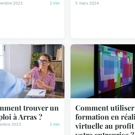
vembre 2023
2 min
5 mars 2024
ment trouver un
Comment utiliser 
loi à Arras ?
formation en réal
virtuelle au profit
embre 2023
2 min
votre entreprise ?