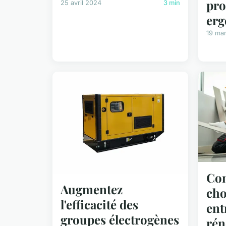
pro
25 avril 2024
3 min
er
19 ma
Co
Augmentez
cho
l'efficacité des
ent
groupes électrogènes
rén