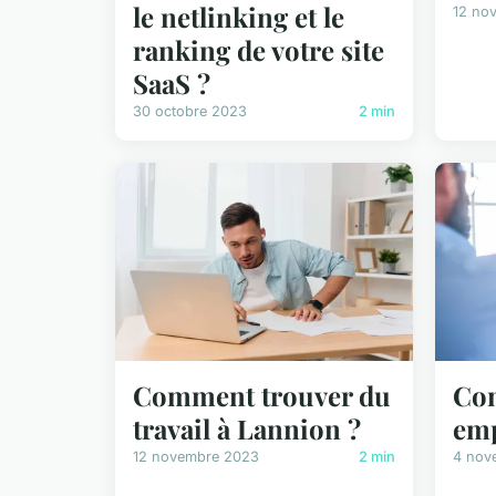
le netlinking et le
12 no
ranking de votre site
SaaS ?
30 octobre 2023
2 min
Comment trouver du
Com
travail à Lannion ?
emp
12 novembre 2023
2 min
4 nov