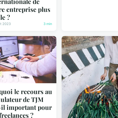
ernationale de
re entreprise plus
le ?
ût 2023
3 min
quoi le recours au
ulateur de TJM
-il important pour
 freelances ?