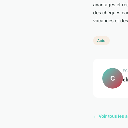
avantages et réd
des chèques cade
vacances et des
Actu
EC
C
ch
← Voir tous les a