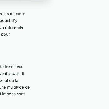
avec son cadre
cident d'y
c sa diversité
e pour
te le secteur
nt à tous. Il
ce et de la
 une multitude de
à Limoges sont