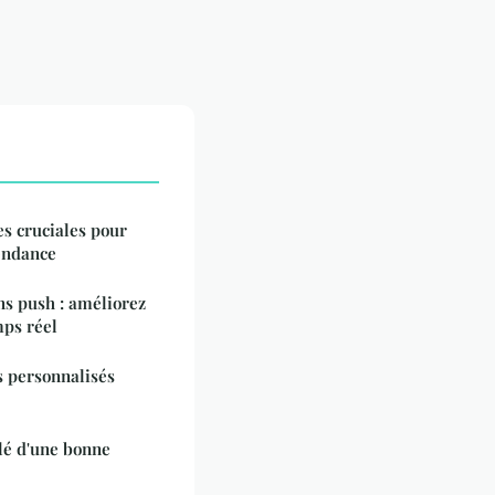
pes cruciales pour
pendance
ns push : améliorez
ps réel
s personnalisés
clé d'une bonne