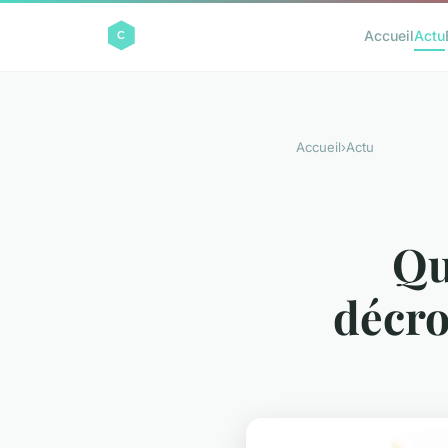
Accueil
Actu
Accueil
›
Actu
Qu
décro