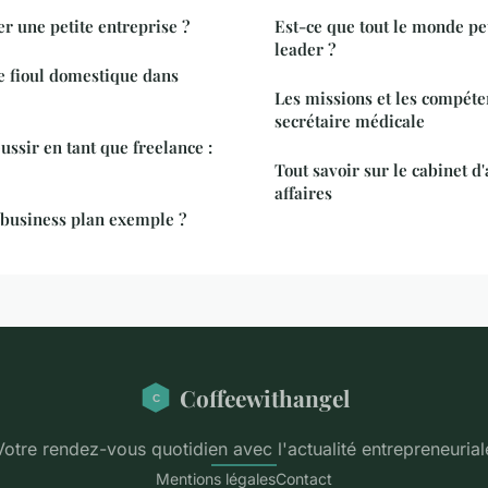
 une petite entreprise ?
Est-ce que tout le monde pe
leader ?
e fioul domestique dans
Les missions et les compéte
secrétaire médicale
ussir en tant que freelance :
Tout savoir sur le cabinet d'
affaires
business plan exemple ?
Coffeewithangel
Votre rendez-vous quotidien avec l'actualité entrepreneurial
Mentions légales
Contact