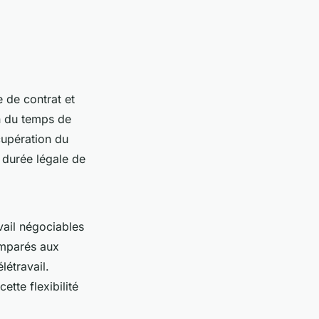
 de contrat et
on du temps de
cupération du
a durée légale de
vail négociables
omparés aux
létravail.
tte flexibilité