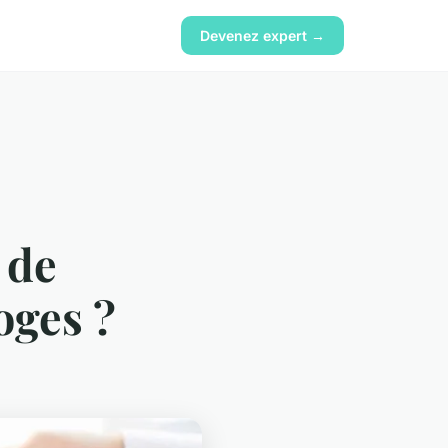
Devenez expert →
 de
oges ?