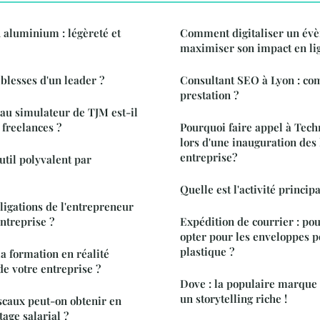
 aluminium : légèreté et
Comment digitaliser un év
maximiser son impact en li
iblesses d'un leader ?
Consultant SEO à Lyon : co
prestation ?
 au simulateur de TJM est-il
 freelances ?
Pourquoi faire appel à Tech
lors d'une inauguration des 
entreprise?
util polyvalent par
Quelle est l'activité princip
ligations de l'entrepreneur
ntreprise ?
Expédition de courrier : pou
opter pour les enveloppes p
plastique ?
a formation en réalité
 de votre entreprise ?
Dove : la populaire marque 
un storytelling riche !
scaux peut-on obtenir en
age salarial ?