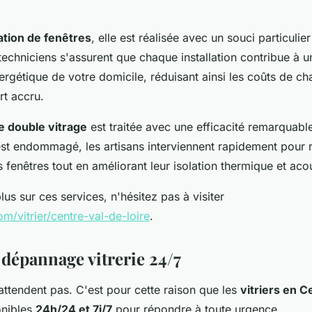
lation de fenêtres
, elle est réalisée avec un souci particuli
 techniciens s'assurent que chaque installation contribue à u
rgétique de votre domicile, réduisant ainsi les coûts de ch
rt accru.
e double vitrage
est traitée avec une efficacité remarquable
est endommagé, les artisans interviennent rapidement pour r
os fenêtres tout en améliorant leur isolation thermique et aco
lus sur ces services, n'hésitez pas à visiter
com/vitrier/centre-val-de-loire
.
 dépannage vitrerie 24/7
attendent pas. C'est pour cette raison que les
vitriers en C
onibles
24h/24 et 7j/7
pour répondre à toute urgence.