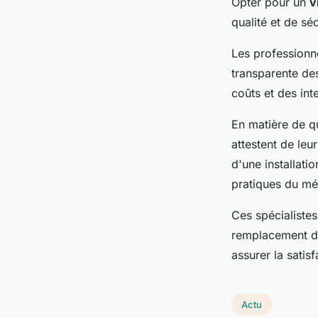
Opter pour un
v
qualité et de séc
Les professionn
transparente des
coûts et des int
En matière de qu
attestent de leu
d'une installati
pratiques du mét
Ces spécialistes
remplacement de 
assurer la satisf
Actu