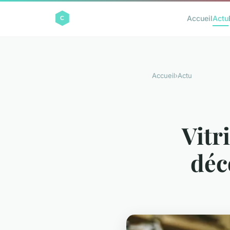
Accueil
Actu
Accueil
›
Actu
Vitr
déc