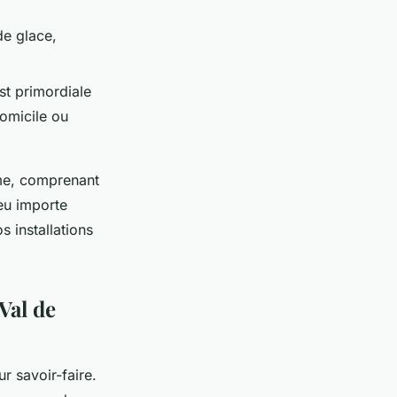
de glace,
st primordiale
domicile ou
sme, comprenant
Peu importe
s installations
Val de
r savoir-faire.