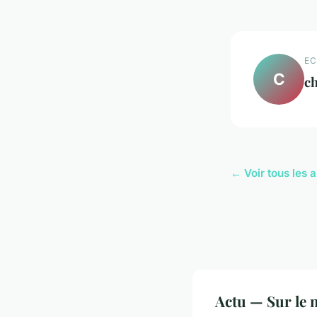
EC
C
ch
← Voir tous les a
Actu — Sur le 