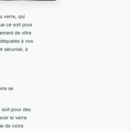
u verre, qui
ue ce soit pour
cement de vitre
adéquates à vos
t sécurisé, à
oire se
 soit pour des
acer le verre
ue de votre