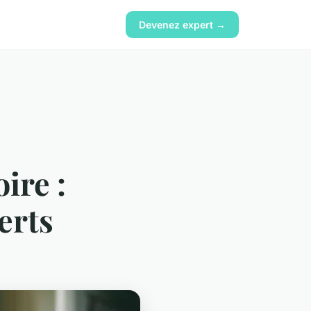
Devenez expert →
ire :
erts