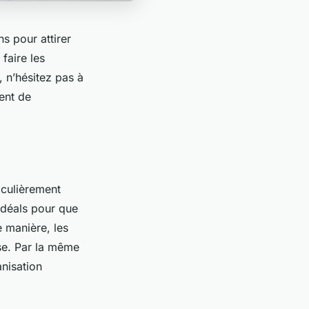
s pour attirer
faire les
, n’hésitez pas à
ent de
iculièrement
 idéals pour que
e manière, les
use. Par la même
anisation