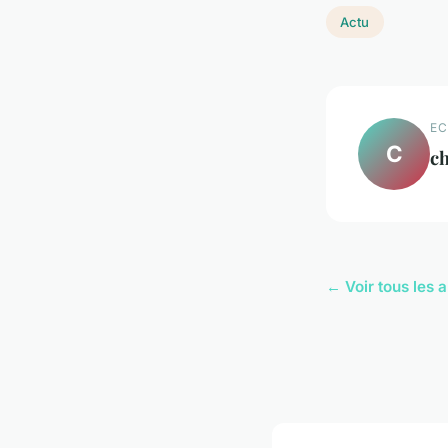
Actu
EC
C
ch
← Voir tous les a