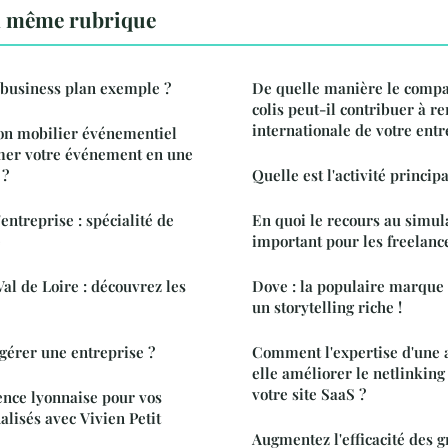
a même rubrique
business plan exemple ?
De quelle manière le compa
colis peut-il contribuer à r
internationale de votre entre
on mobilier événementiel
rmer votre événement en une
 ?
Quelle est l'activité princip
entreprise : spécialité de
En quoi le recours au simul
e
important pour les freelanc
al de Loire : découvrez les
Dove : la populaire marque 
un storytelling riche !
gérer une entreprise ?
Comment l'expertise d'une
elle améliorer le netlinking
votre site SaaS ?
rence lyonnaise pour vos
lisés avec Vivien Petit
Augmentez l'efficacité des 