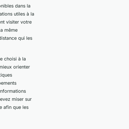
onibles dans la
ions utiles à la
nt visiter votre
 la même
distance qui les
 choisi à la
 mieux orienter
tiques
ipements
 informations
devez miser sur
e afin que les