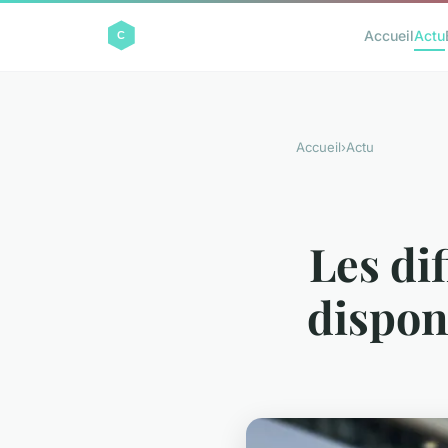
Accueil
Actu
Accueil
›
Actu
Les di
dispon