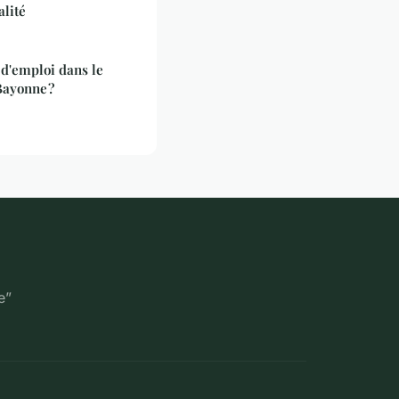
alité
 d'emploi dans le
Bayonne ?
e”