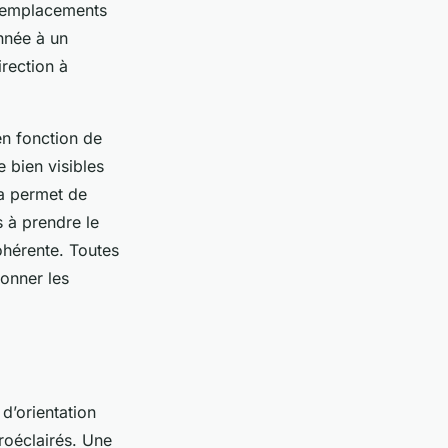
es emplacements
onnée à un
irection à
en fonction de
 bien visibles
la permet de
s à prendre le
cohérente. Toutes
donner les
d’orientation
roéclairés. Une