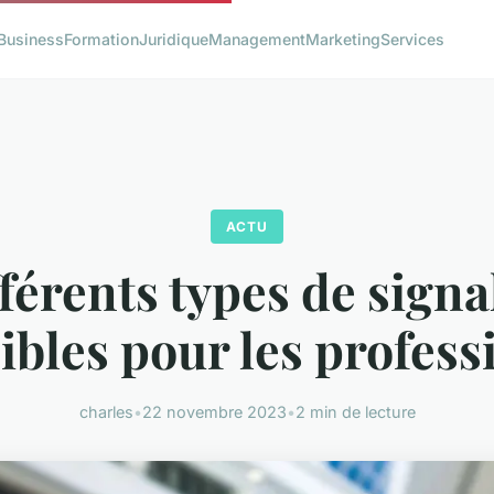
Business
Formation
Juridique
Management
Marketing
Services
ACTU
fférents types de signa
ibles pour les profess
charles
•
22 novembre 2023
•
2 min de lecture