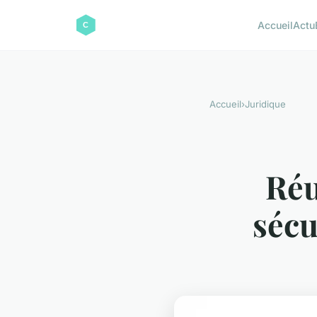
Accueil
Actu
Accueil
›
Juridique
Réu
sécu