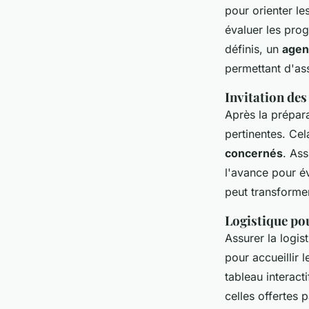
pour orienter l
évaluer les prog
définis, un
agen
permettant d'as
Invitation des
Après la prépara
pertinentes. Ce
concernés
. As
l'avance pour é
peut transformer
Logistique po
Assurer la logis
pour accueillir 
tableau interact
celles offertes p