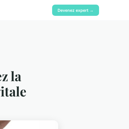
Devenez expert →
z la
itale