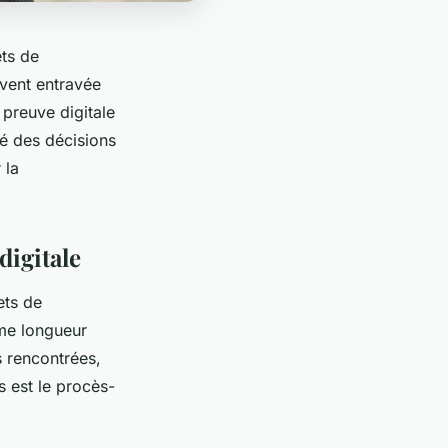
ets de
uvent entravée
preuve digitale
té des décisions
 la
digitale
ets de
ême longueur
s rencontrées,
s est le procès-