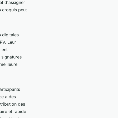
et d'assigner
s croquis peut
s digitales
PV. Leur
ement
 signatures
 meilleure
articipants
ce à des
istribution des
ire et rapide