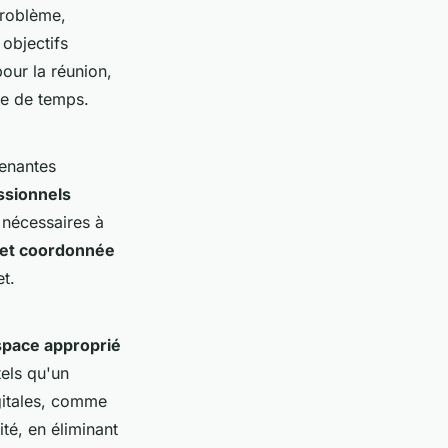
problème,
 objectifs
our la réunion,
re de temps.
renantes
ssionnels
 nécessaires à
 et coordonnée
t.
space approprié
tels qu'un
igitales, comme
ité, en éliminant