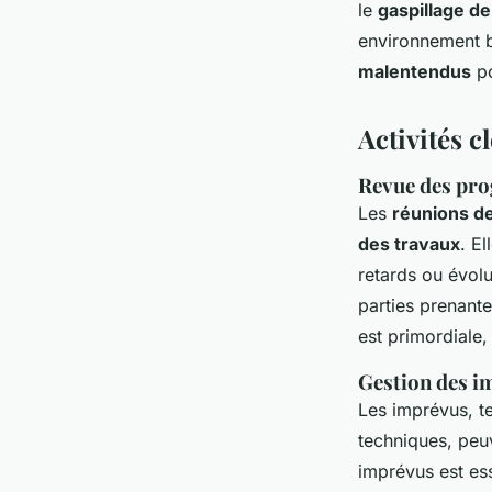
le
gaspillage d
environnement bi
malentendus
po
Activités c
Revue des prog
Les
réunions de
des travaux
. El
retards ou évolu
parties prenant
est primordiale
Gestion des im
Les imprévus, t
techniques, peuv
imprévus est ess