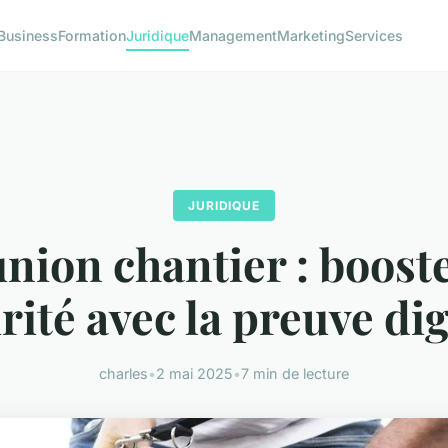
Business
Formation
Juridique
Management
Marketing
Services
JURIDIQUE
nion chantier : booste
rité avec la preuve dig
charles
•
2 mai 2025
•
7 min de lecture